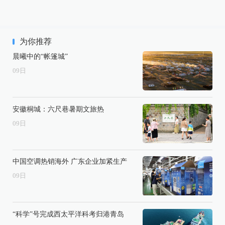
为你推荐
晨曦中的“帐篷城”
09
日
安徽桐城：六尺巷暑期文旅热
09
日
中国空调热销海外 广东企业加紧生产
09
日
“科学”号完成西太平洋科考归港青岛