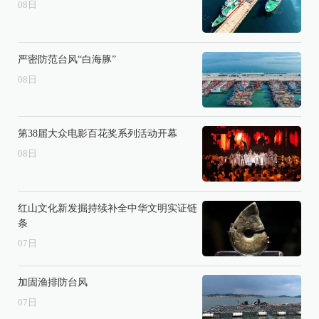
08
日
严密防范台风“白海豚”
08
日
第38届大众电影百花奖系列活动开幕
08
日
红山文化新发掘持续补全中华文明实证链
条
07
日
加固渔排防台风
07
日