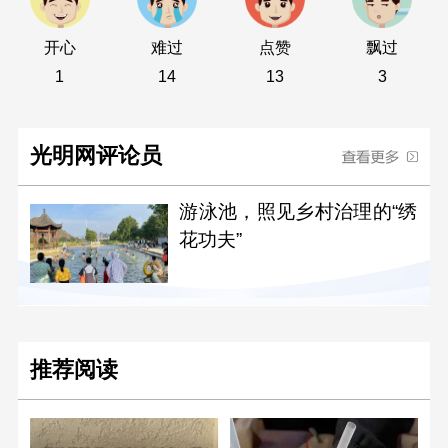
开心
难过
点赞
飘过
1
14
13
3
光明网评论员
游泳池，照见乡村治理的“绣
花功夫”
推荐阅读