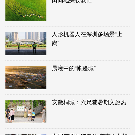
田间地头收获忙
人形机器人在深圳多场景“上
岗”
晨曦中的“帐篷城”
安徽桐城：六尺巷暑期文旅热