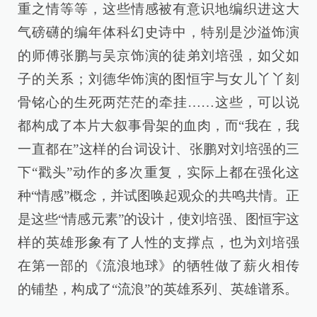
重之情等等，这些情感被有意识地编织进这大
气磅礴的编年体科幻史诗中，特别是沙溢饰演
的师傅张鹏与吴京饰演的徒弟刘培强，如父如
子的关系；刘德华饰演的图恒宇与女儿丫丫刻
骨铭心的生死两茫茫的牵挂……这些，可以说
都构成了本片大叙事骨架的血肉，而“我在，我
一直都在”这样的台词设计、张鹏对刘培强的三
下“戳头”动作的多次重复，实际上都在强化这
种“情感”概念，并试图唤起观众的共鸣共情。正
是这些“情感元素”的设计，使刘培强、图恒宇这
样的英雄形象有了人性的支撑点，也为刘培强
在第一部的《流浪地球》的牺牲做了薪火相传
的铺垫，构成了“流浪”的英雄系列、英雄谱系。