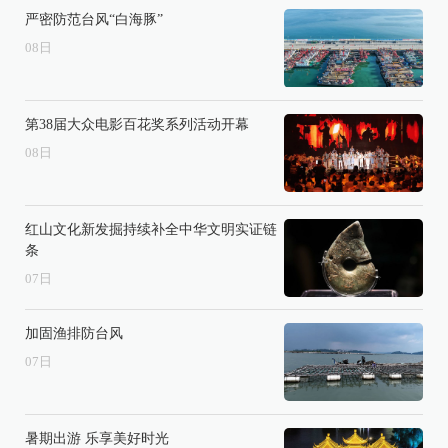
严密防范台风“白海豚”
08
日
第38届大众电影百花奖系列活动开幕
08
日
红山文化新发掘持续补全中华文明实证链
条
07
日
加固渔排防台风
07
日
暑期出游 乐享美好时光