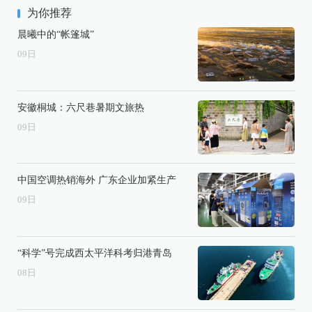
为你推荐
晨曦中的“帐篷城”
09
日
安徽桐城：六尺巷暑期文旅热
09
日
中国空调热销海外 广东企业加紧生产
09
日
“科学”号完成西太平洋科考归港青岛
08
日