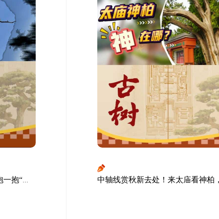
秋冬的天坛美得太治愈！快来抱一抱“屈原”，给你满满树能量