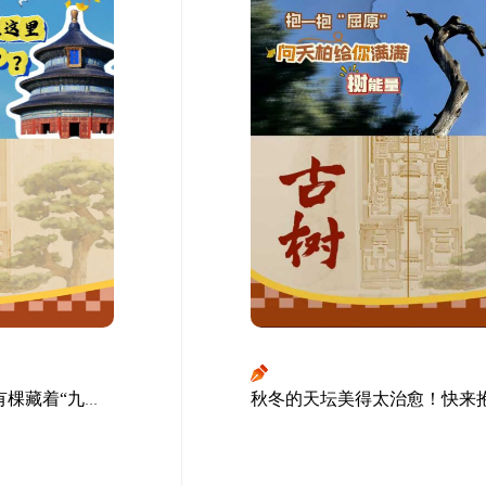
还忙着看银杏呢？天坛竟有棵藏着“九条龙”的树王，乾隆都曾寻找它