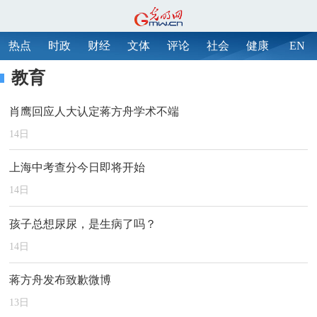
热点
时政
财经
文体
评论
社会
健康
EN
教育
肖鹰回应人大认定蒋方舟学术不端
14
日
上海中考查分今日即将开始
14
日
孩子总想尿尿，是生病了吗？
14
日
蒋方舟发布致歉微博
13
日