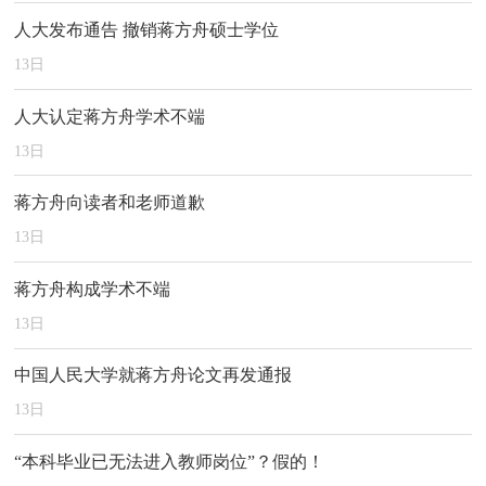
人大发布通告 撤销蒋方舟硕士学位
13
日
人大认定蒋方舟学术不端
13
日
蒋方舟向读者和老师道歉
13
日
蒋方舟构成学术不端
13
日
中国人民大学就蒋方舟论文再发通报
13
日
“本科毕业已无法进入教师岗位”？假的！