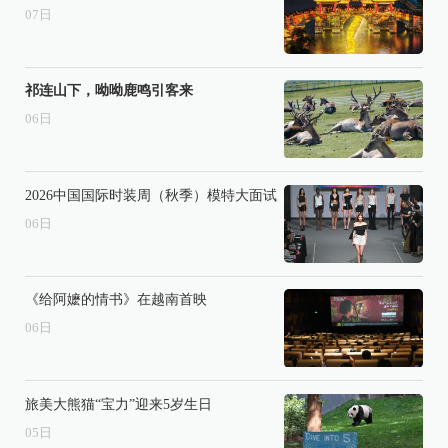
07
日
祁连山下，呦呦鹿鸣引客来
06
日
2026中国国际时装周（秋季）模特大面试
06
日
《给阿嬷的情书》在越南首映
06
日
旅美大熊猫“宝力”迎来5岁生日
05
日