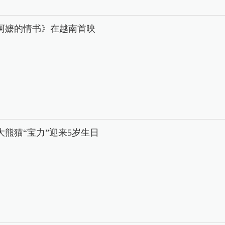
阿嬷的情书》在越南首映
大熊猫“宝力”迎来5岁生日