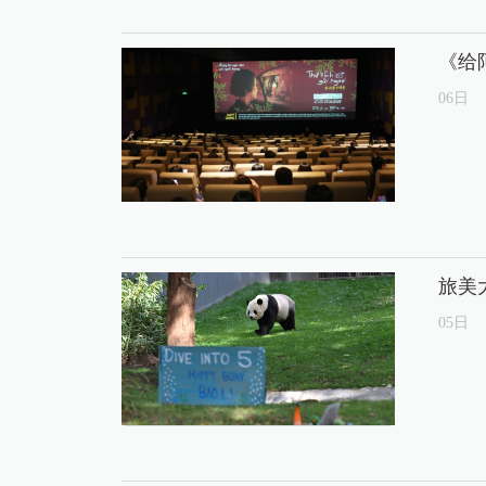
《给
06
日
旅美
05
日