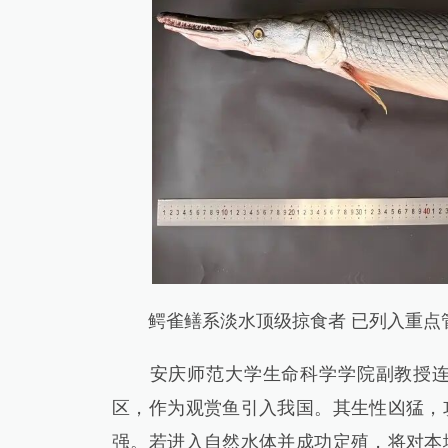
鳄雀鳝系淡水顶级掠食者 已列入重点
安庆师范大学生命科学学院副教授连玉
区，作为观赏鱼引入我国。其生性凶猛，
强。若进入自然水体并成功定殖，将对本