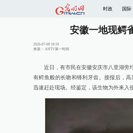
时政
国际
安徽一地现鳄
2026-07-09 18:19
来源：
AHTV第一时间
近日，有市民在安徽安庆市八里湖旁圩塘
有鳄鱼般的长吻和锋利牙齿。接报后，高
迅速赶赴现场。经鉴定，该生物为外来入侵物