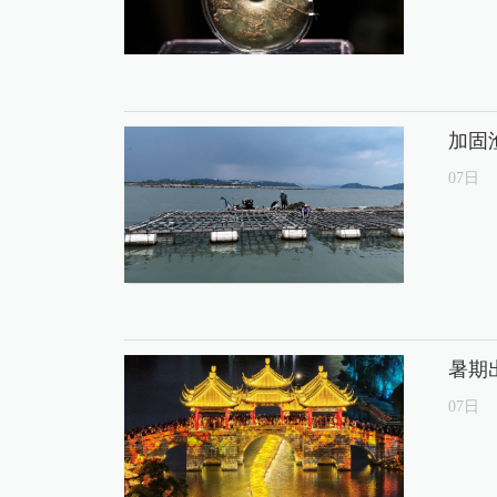
加固
07
日
暑期
07
日