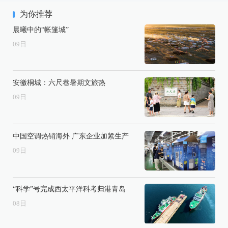
为你推荐
晨曦中的“帐篷城”
09
日
安徽桐城：六尺巷暑期文旅热
09
日
中国空调热销海外 广东企业加紧生产
09
日
“科学”号完成西太平洋科考归港青岛
08
日