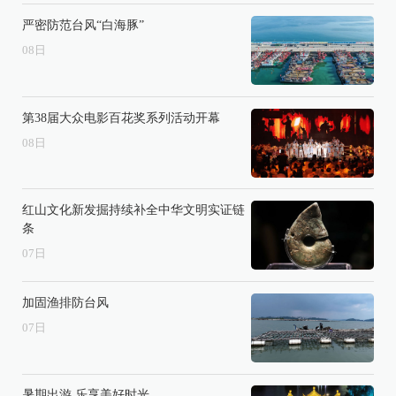
严密防范台风“白海豚”
08
日
第38届大众电影百花奖系列活动开幕
08
日
红山文化新发掘持续补全中华文明实证链
条
07
日
加固渔排防台风
07
日
暑期出游 乐享美好时光