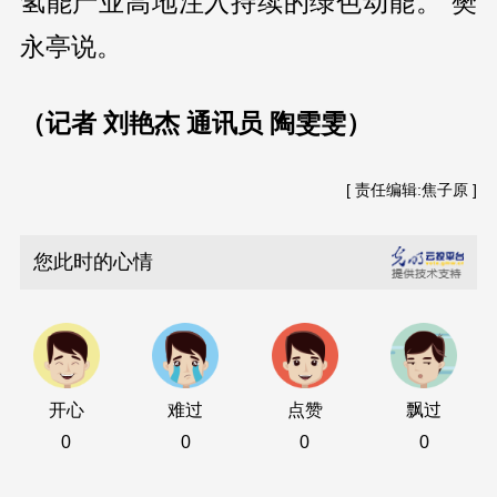
氢能产业高地注入持续的绿色动能。”樊
永亭说。
（记者 刘艳杰 通讯员 陶雯雯）
[ 责任编辑:焦子原 ]
您此时的心情
开心
难过
点赞
飘过
0
0
0
0