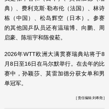
典）、费利克斯·勒布伦（法国）、林诗
栋（中国）、松岛辉空（日本）。参赛
的其他国乒队员还有温瑞博、向鹏、周
启豪、陈垣宇和陈俊菘。
2026年WTT欧洲大满贯赛瑞典站将于8
月8日至16日在马尔默举行。在去年的比
赛中，孙颖莎、莫雷加德分获女单和男
单冠军。
[ 责任编辑:刘希尧 ]