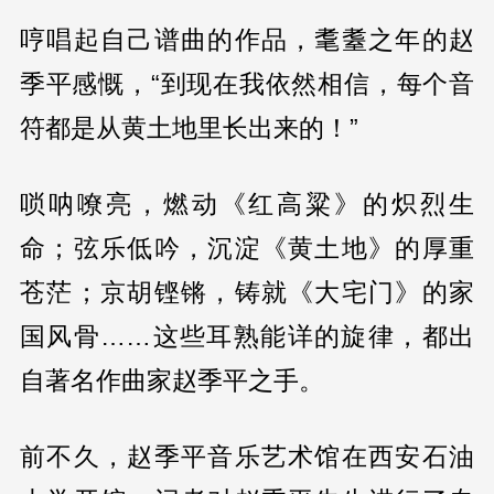
哼唱起自己谱曲的作品，耄耋之年的赵
季平感慨，“到现在我依然相信，每个音
符都是从黄土地里长出来的！”
唢呐嘹亮，燃动《红高粱》的炽烈生
命；弦乐低吟，沉淀《黄土地》的厚重
苍茫；京胡铿锵，铸就《大宅门》的家
国风骨……这些耳熟能详的旋律，都出
自著名作曲家赵季平之手。
前不久，赵季平音乐艺术馆在西安石油