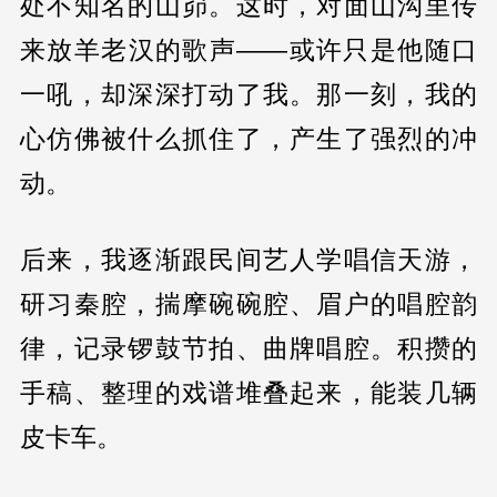
处不知名的山峁。这时，对面山沟里传
来放羊老汉的歌声——或许只是他随口
一吼，却深深打动了我。那一刻，我的
心仿佛被什么抓住了，产生了强烈的冲
动。
后来，我逐渐跟民间艺人学唱信天游，
研习秦腔，揣摩碗碗腔、眉户的唱腔韵
律，记录锣鼓节拍、曲牌唱腔。积攒的
手稿、整理的戏谱堆叠起来，能装几辆
皮卡车。