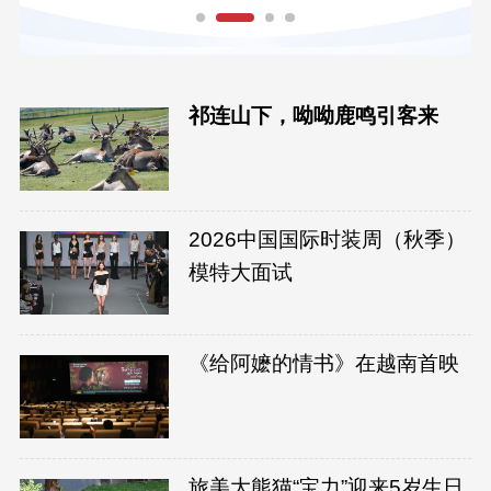
祁连山下，呦呦鹿鸣引客来
2026中国国际时装周（秋季）
模特大面试
《给阿嬷的情书》在越南首映
旅美大熊猫“宝力”迎来5岁生日