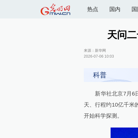
热点
国内
国
天问二
来源：
新华网
2026-07-06 10:03
科普
新华社北京7月6日
天、行程约10亿千米的
开始科学探测。