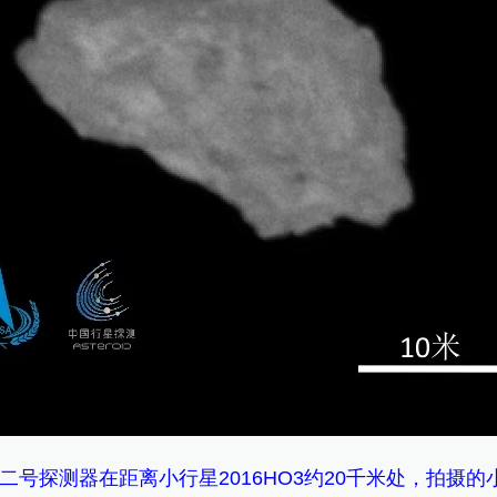
天问二号探测器在距离小行星2016HO3约20千米处，拍摄