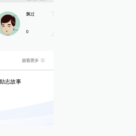
飘过
0
的励志故事