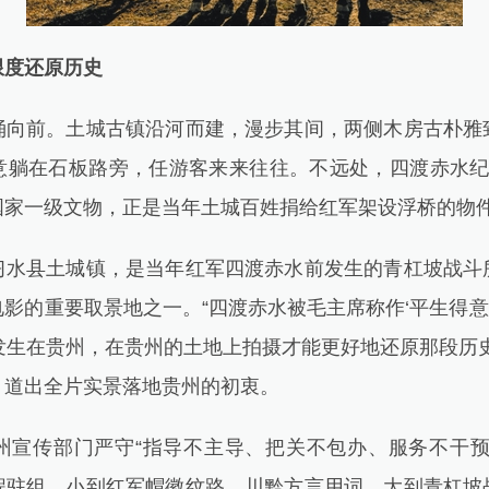
限度还原历史
前。土城古镇沿河而建，漫步其间，两侧木房古朴雅
意躺在石板路旁，任游客来来往往。不远处，四渡赤水纪
国家一级文物，正是当年土城百姓捐给红军架设浮桥的物
县土城镇，是当年红军四渡赤水前发生的青杠坡战斗
影的重要取景地之一。“四渡赤水被毛主席称作‘平生得意
发生在贵州，在贵州的土地上拍摄才能更好地还原那段历
，道出全片实景落地贵州的初衷。
传部门严守“指导不主导、把关不包办、服务不干预
程驻组，小到红军帽徽纹路、川黔方言用词，大到青杠坡