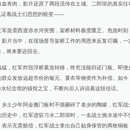
有肉，影片还原了两段流传在土城、二郎坝的真实往
见证着战士们思想的蜕变——
急需西渡赤水河突围，架桥材料极度匮乏。危急时刻
。影片当中，在现场督导架桥工作的周恩来反复叮嘱，一
来，将来要还回去。
，红军炸毁浮桥紧急转移，终究没能归还门板。即便
的群众发放远超市价的银元、蓑衣等物资作为补偿。如今
赤水纪念馆的镇馆之宝，不断向后人诉说着这段佳话。
土少年阿金搬门板时不慎砸碎了老乡的陶罐，红军战
的历史中，红军进驻习水二郎坝时，一名战士挑水途中不
，表示无需赔偿，红军战士拿出自己贴身保管的两枚铜板