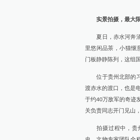
实景拍摄，最大
夏日，赤水河奔涌向
里悠闲品茶，小猫惬
门板静静陈列，这组
位于贵州北部的习水
渡赤水的渡口，也是电
于约40万敌军的奇迹
关负责同志开门见山
拍摄过程中，贵州宣
史、文物专家团队全