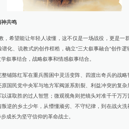
精神共鸣
，希望能让年轻人读懂，这不仅是一场战役，更是一群
脸谱化、说教式的创作桎梏，确立“三大叙事融合”创作逻
文学叙事结合，战略叙事和情感叙事结合。
铺陈红军在重兵围困中灵活变阵、四渡出奇兵的战略
还原国民党中央军与地方军阀派系割裂、利益冲突的复杂
军以谋取胜的过人智慧；微观视角则把镜头对准千千万万
情叛逆的乡土少年，从懵懂顽劣、不守纪律，到在战火洗
步步成长为坚守信仰的革命战士。