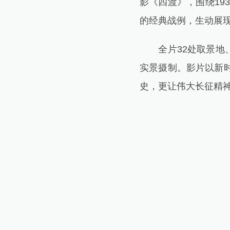
影《四渡》，围绕19
的经典战例，生动展现
全片32处取景地、1
实景摄制。影片以新
史，更让伟大长征精