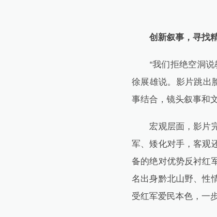
创新叙事，寻找
“我们拒绝空洞说教
徐展雄说。影片跳出
事结合，镜头叙事和
宏观层面，影片完整
军、矮化对手，客观
备的绝对优势反衬红
名出身黔北山野、性
受红军爱民本色，一