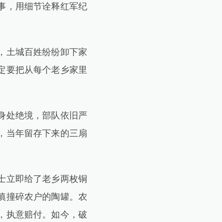
事，用细节诠释红军纪
，土城百姓纷纷卸下家
定要把从每个老乡家里
身处绝境，部队依旧严
，当年留存下来的三扇
士立即给了老乡两枚铜
慎撞碎农户的陶罐。农
，执意赔付。如今，破