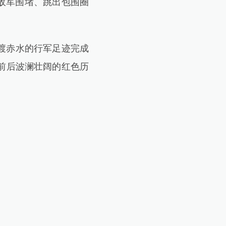
万敌军围堵、跳出包围圈
四渡赤水的行军足迹完成
前后波澜壮阔的红色历