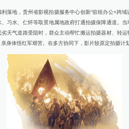
落地，贵州省影视拍摄服务中心创新“驻组办公+跨域调度
水、习水、仁怀等取景地属地政府打通拍摄保障通道。当
恶劣天气道路受阻时，群众主动帮忙搬运拍摄器材、转运
，亲身体悟红军艰苦。在多方协同下，影片较原定拍摄计划