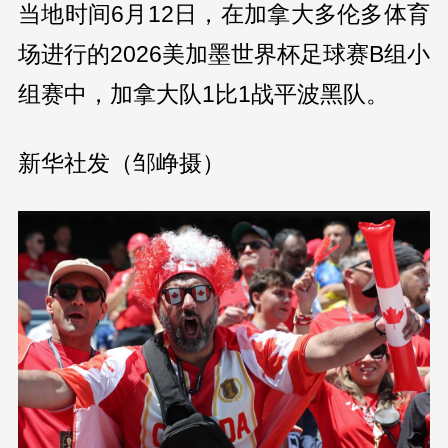
当地时间6月12日，在加拿大多伦多体育
场进行的2026美加墨世界杯足球赛B组小
组赛中，加拿大队1比1战平波黑队。
新华社发（邹峥摄）