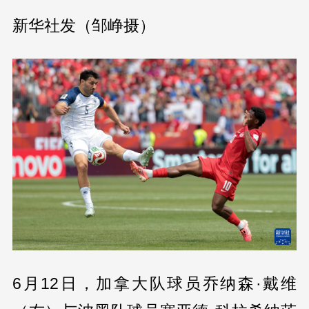
新华社发（邹峥摄）
6月12日，加拿大队球员乔纳森·戴维