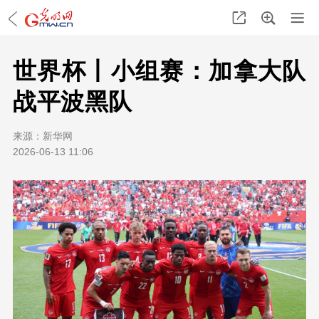
世界杯丨小组赛：加拿大队
战平波黑队
来源：
新华网
2026-06-13 11:06