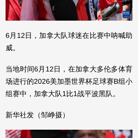
6月12日，加拿大队球迷在比赛中呐喊助
威。
当地时间6月12日，在加拿大多伦多体育
场进行的2026美加墨世界杯足球赛B组小
组赛中，加拿大队1比1战平波黑队。
新华社发（邹峥摄）