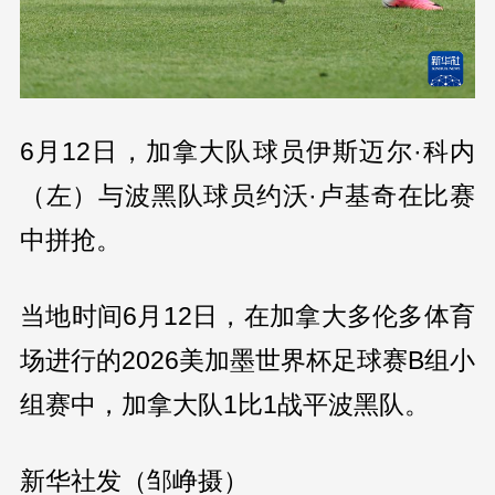
6月12日，加拿大队球员伊斯迈尔·科内
（左）与波黑队球员约沃·卢基奇在比赛
中拼抢。
当地时间6月12日，在加拿大多伦多体育
场进行的2026美加墨世界杯足球赛B组小
组赛中，加拿大队1比1战平波黑队。
新华社发（邹峥摄）