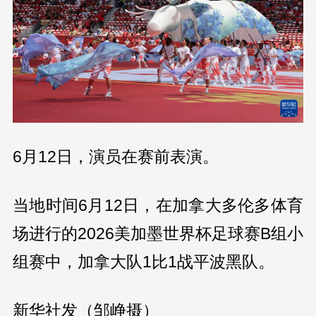
6月12日，演员在赛前表演。
当地时间6月12日，在加拿大多伦多体育
场进行的2026美加墨世界杯足球赛B组小
组赛中，加拿大队1比1战平波黑队。
新华社发（邹峥摄）