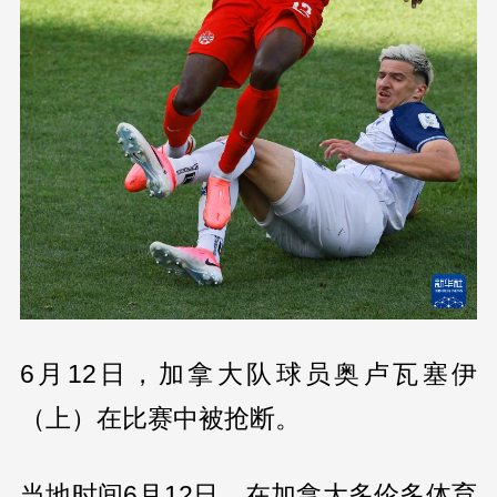
6月12日，加拿大队球员奥卢瓦塞伊
（上）在比赛中被抢断。
当地时间6月12日，在加拿大多伦多体育