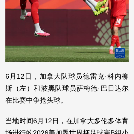
6月12日，加拿大队球员德雷克·科内柳
斯（左）和波黑队球员萨梅德·巴日达尔
在比赛中争抢头球。
当地时间6月12日，在加拿大多伦多体育
场进行的2026美加墨世界杯足球赛B组小