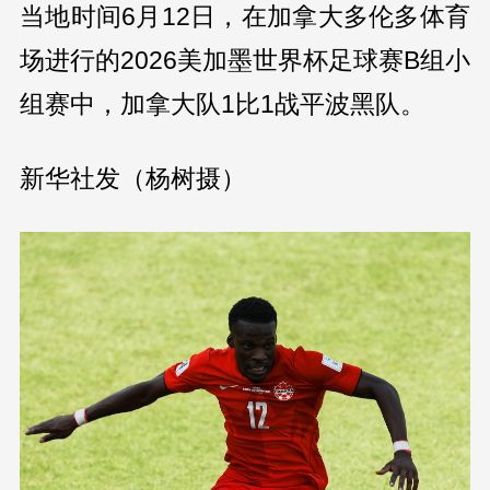
当地时间6月12日，在加拿大多伦多体育
场进行的2026美加墨世界杯足球赛B组小
组赛中，加拿大队1比1战平波黑队。
新华社发（杨树摄）