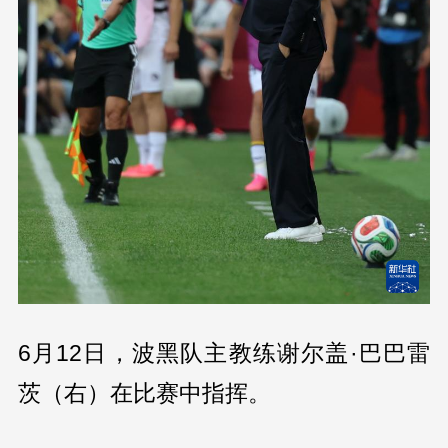
6月12日，波黑队主教练谢尔盖·巴巴雷
茨（右）在比赛中指挥。