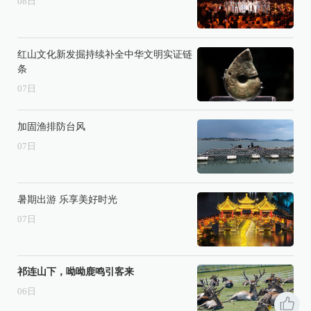
08
日
红山文化新发掘持续补全中华文明实证链
条
07
日
加固渔排防台风
07
日
暑期出游 乐享美好时光
07
日
祁连山下，呦呦鹿鸣引客来
06
日