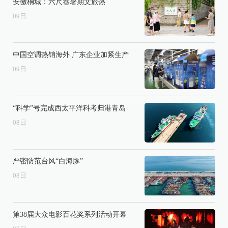
安徽桐城：六尺巷暑期文旅热
09
日
中国空调热销海外 广东企业加紧生产
09
日
“科学”号完成西太平洋科考归港青岛
08
日
严密防范台风“白海豚”
08
日
第38届大众电影百花奖系列活动开幕