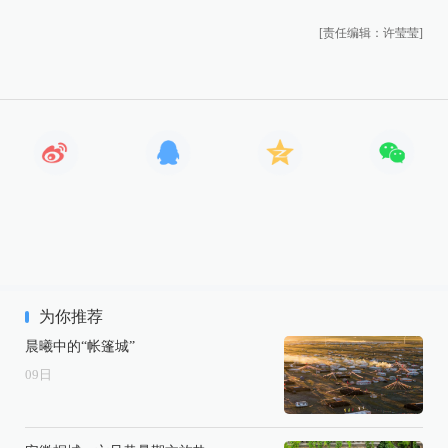
[责任编辑：许莹莹]
为你推荐
晨曦中的“帐篷城”
09
日