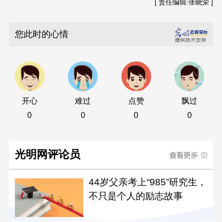
[ 责任编辑:张晓荣 ]
您此时的心情
开心
难过
点赞
飘过
0
0
0
0
光明网评论员
44岁父亲考上“985”研究生，
不只是个人的励志故事