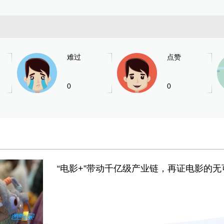
难过
点赞
0
0
“电影+”带动千亿级产业链，再证电影的无