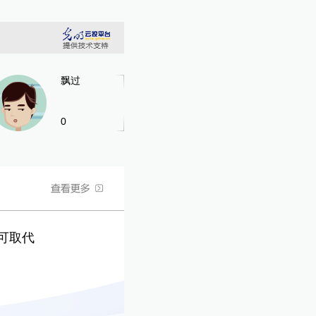
飘过
0
可取代