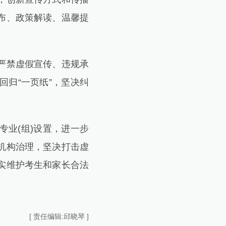
布、政策解读、温馨提
严禁虚假宣传、违规承
回归“一页纸”，坚决纠
业(组)设置，进一步
机构治理，坚决打击虚
实维护考生和家长合法
[ 责任编辑:邱晓琴 ]