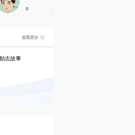
0
的励志故事