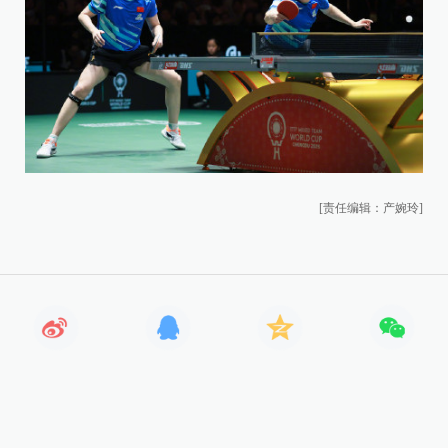
[责任编辑：产婉玲]