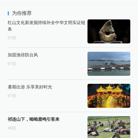
为你推荐
红山文化新发掘持续补全中华文明实证链
条
07
日
加固渔排防台风
07
日
暑期出游 乐享美好时光
07
日
祁连山下，呦呦鹿鸣引客来
06
日