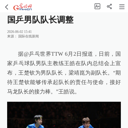
国乒男队队长调整
2026-06-02 15:41
来源：
国际在线新闻
据@乒乓世界TTW 6月2日报道，日前，国
家乒乓球队男队主教练王皓在队内总结会上宣
布，王楚钦为男队队长，梁靖崑为副队长。“期
待王楚钦能够传承起队长的责任与使命，接好
马龙队长的接力棒。”王皓说。