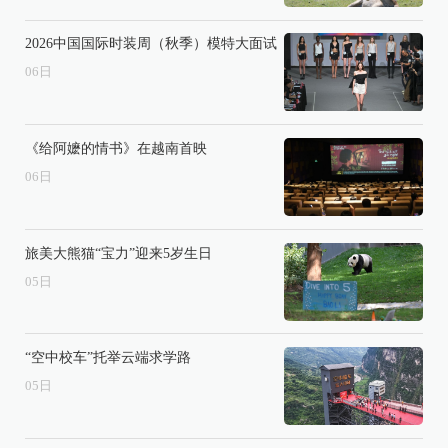
2026中国国际时装周（秋季）模特大面试
06
日
《给阿嬷的情书》在越南首映
06
日
旅美大熊猫“宝力”迎来5岁生日
05
日
“空中校车”托举云端求学路
05
日