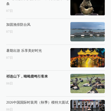
条
07
日
加固渔排防台风
07
日
暑期出游 乐享美好时光
07
日
祁连山下，呦呦鹿鸣引客来
06
日
2026中国国际时装周（秋季）模特大面试
06
日