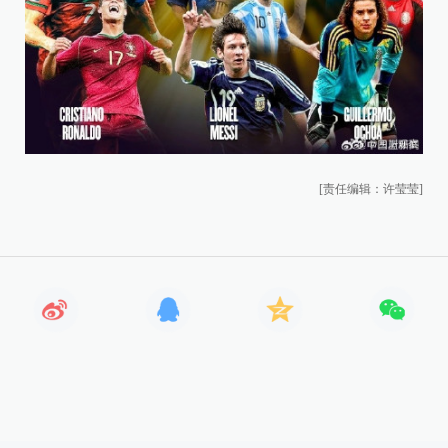
[责任编辑：许莹莹]