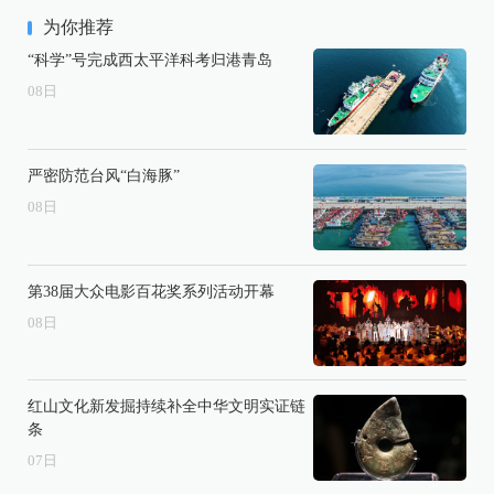
为你推荐
“科学”号完成西太平洋科考归港青岛
08
日
严密防范台风“白海豚”
08
日
第38届大众电影百花奖系列活动开幕
08
日
红山文化新发掘持续补全中华文明实证链
条
07
日