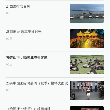
加固渔排防台风
07
日
暑期出游 乐享美好时光
07
日
祁连山下，呦呦鹿鸣引客来
06
日
2026中国国际时装周（秋季）模特大面试
06
日
《给阿嬷的情书》在越南首映