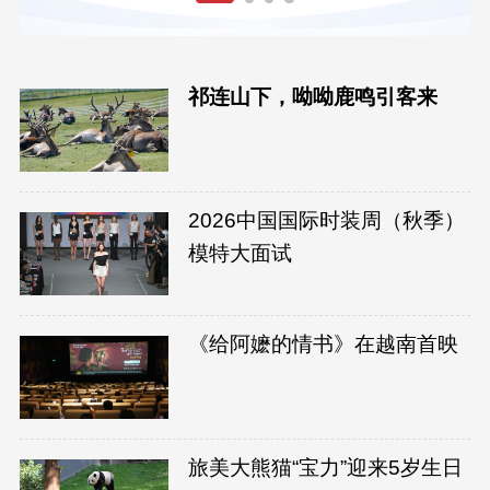
祁连山下，呦呦鹿鸣引客来
2026中国国际时装周（秋季）
模特大面试
《给阿嬷的情书》在越南首映
旅美大熊猫“宝力”迎来5岁生日