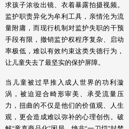
求孩子浓妆出镜、衣着暴露拍摄视频。
监护职责异化为牟利工具，亲情沦为流
量附庸，而现行机制对监护失职的干预
手段有限，撤销监护权程序复杂、启动
率极低，难以有效约束这类失德行为，
让儿童失去了最坚实的保护屏障。
当儿童被过早推入成人世界的功利漩
涡，被迫迎合畸形审美、承受流量压
力，扭曲的不仅是他们的价值观、人生
观，更会造成难以弥补的心理创伤。破
解“童真商品化”困局，绝非“一刀切”封禁