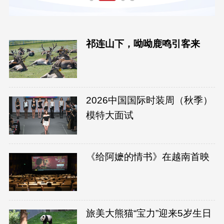
祁连山下，呦呦鹿鸣引客来
2026中国国际时装周（秋季）
模特大面试
《给阿嬷的情书》在越南首映
旅美大熊猫“宝力”迎来5岁生日