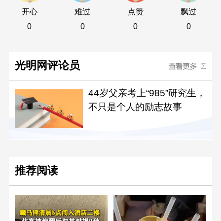
开心
难过
点赞
飘过
0
0
0
0
光明网评论员
44岁父亲考上“985”研究生，
不只是个人的励志故事
推荐阅读