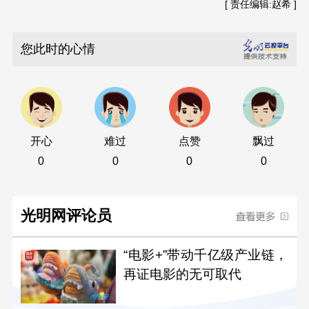
[ 责任编辑:赵希 ]
您此时的心情
开心
难过
点赞
飘过
0
0
0
0
光明网评论员
“电影+”带动千亿级产业链，
再证电影的无可取代