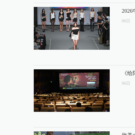
20
06
日
《给
06
日