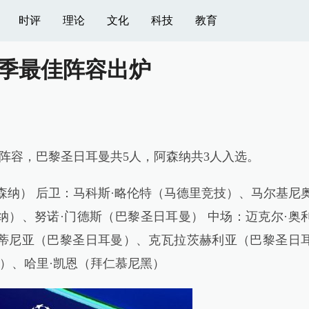
时评
理论
文化
科技
教育
季最佳阵容出炉
最佳阵容，巴黎圣日耳曼共5人，阿森纳共3人入选。
森纳） 后卫：马科斯·略伦特（马德里竞技）、马尔基尼
）、努诺·门德斯（巴黎圣日耳曼） 中场：迈克尔·奥
蒂尼亚（巴黎圣日耳曼）、克瓦拉茨赫利亚（巴黎圣日
曼）、哈里·凯恩（拜仁慕尼黑）