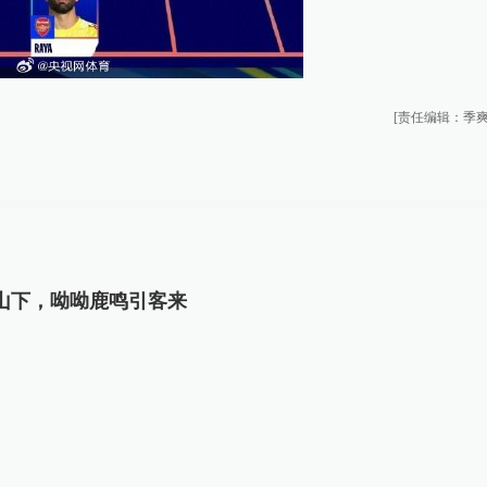
[责任编辑：季爽
山下，呦呦鹿鸣引客来