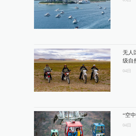
无人
级自
04
日
“空
04
日