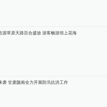
沽源草原天路百合盛放 游客畅游坝上花海
来袭 甘肃陇南全力开展防汛抗洪工作