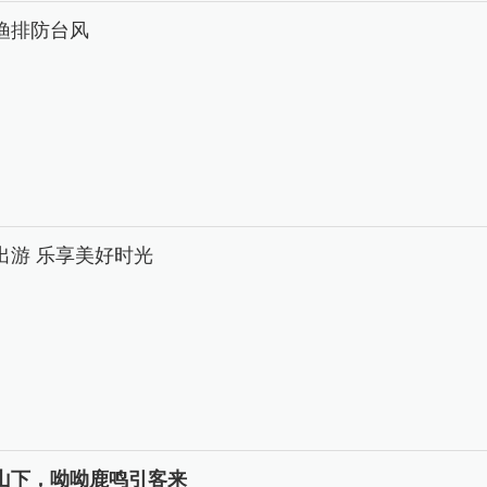
渔排防台风
出游 乐享美好时光
山下，呦呦鹿鸣引客来