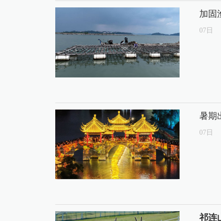
加固
07
日
暑期
07
日
祁连