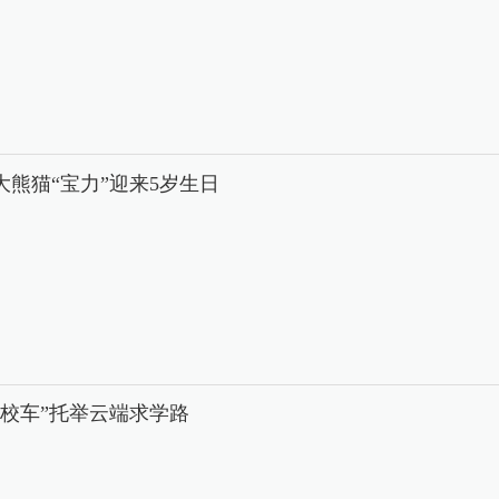
大熊猫“宝力”迎来5岁生日
中校车”托举云端求学路