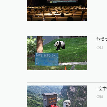
旅美
05
日
“空
05
日