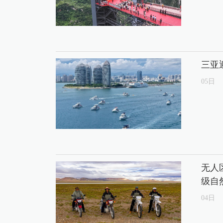
三亚
05
日
无人
级自
04
日