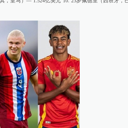
耳其，皇马）— 1.524亿美元 10. 23岁佩德里（西班牙，