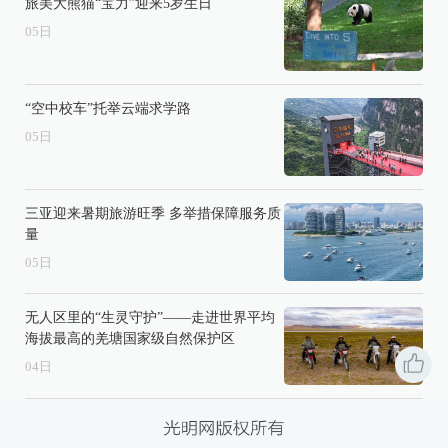
旅美大熊猫“宝力”迎来5岁生日
05
日
“空中校车”托举云端求学路
05
日
三亚迎来暑期旅游旺季 多举措保障服务质
量
05
日
无人区里的“生灵守护”——走进世界平均
海拔最高的羌塘国家级自然保护区
04
日