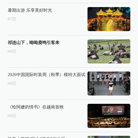
暑期出游 乐享美好时光
07
日
祁连山下，呦呦鹿鸣引客来
06
日
2026中国国际时装周（秋季）模特大面试
06
日
《给阿嬷的情书》在越南首映
06
日