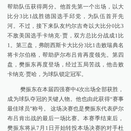
帮助队伍获得两分。他首先第一个出场，以大
比分3比1战胜德国选手邱党，为队伍首开先
河。不过，接下来队友约尔吉奇以大比分0比3
不敌美国选手卡纳克·贾，双方总比分战成1比
1。第三盘，弗朗西斯卡大比分3比1击败瑞典名
将卡尔伯格，帮助萨尔布吕肯再度领先。第四
盘，樊振东再度登场，经过五局苦战，他击败
卡纳克·贾哈，为球队锁定冠军。
樊振东在本届四强赛中4次出场全部获胜，
成为球队夺冠的关键人物。他也由此获得“赛事
最佳球员”称号。 这场决赛也是樊振东代表萨尔
布吕肯出战的最后一场比赛。本赛季结束后，
樊振东将从7月1日开始转投本场决赛的对手杜