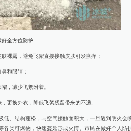
好全方位防护：
肤裸露，避免飞絮直接接触皮肤引发瘙痒；
鼻和眼睛；
帽，减少飞絮附着。
，更换外衣，降低飞絮残留带来的不适。
低、结构蓬松，与空气接触面积大，一旦遇到明火会
等各类可燃物，快速蔓延形成火情。市民在做好个人防