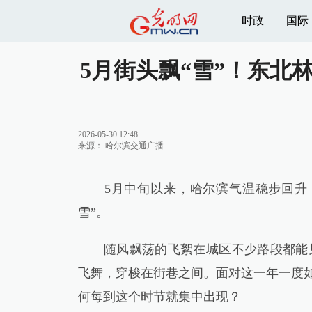
时政
国际
5月街头飘“雪”！东北
2026-05-30 12:48
来源：
哈尔滨交通广播
5月中旬以来，哈尔滨气温稳步回升，
雪”。
随风飘荡的飞絮在城区不少路段都能见
飞舞，穿梭在街巷之间。面对这一年一度如
何每到这个时节就集中出现？