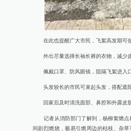
在此也提醒广大市民，飞絮高发期可做
外出尽量选择长袖长裤的衣物，减少皮
佩戴口罩、防风眼镜，阻隔飞絮进入口
头发较长的市民可束起头发，搭配遮阳
回家后及时清洗面部、鼻腔和外露皮肤
记者从消防部门了解到，杨柳絮燃点极
间剧烈燃烧，极易引燃周边的枯枝、杂草