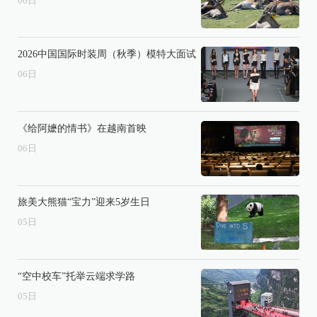
06
日
2026中国国际时装周（秋季）模特大面试
06
日
《给阿嬷的情书》在越南首映
06
日
旅美大熊猫“宝力”迎来5岁生日
05
日
“空中校车”托举云端求学路
05
日