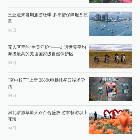
三亚迎来暑期旅游旺季 多举措保障服务质
量
05
日
无人区里的“生灵守护”——走进世界平均
海拔最高的羌塘国家级自然保护区
04
日
“空中校车”上新 288米电梯托举云端求学
路
04
日
河北沽源草原天路百合盛放 游客畅游坝上
花海
04
日