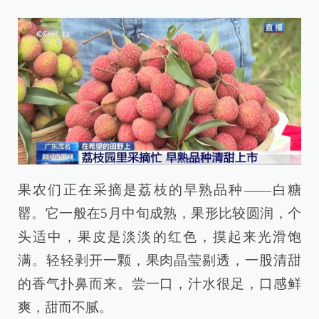
果农们正在采摘是荔枝的早熟品种——白糖
罂。它一般在5月中旬成熟，果形比较圆润，个
头适中，果皮是淡淡的红色，摸起来光滑饱
满。轻轻剥开一颗，果肉晶莹剔透，一股清甜
的香气扑鼻而来。尝一口，汁水很足，口感鲜
爽，甜而不腻。