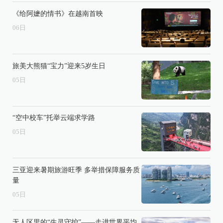
《给阿嬷的情书》在越南首映
06
日
旅美大熊猫“宝力”迎来5岁生日
05
日
“空中校车”托举云端求学路
05
日
三亚迎来暑期旅游旺季 多举措保障服务质
量
05
日
无人区里的“生灵守护”——走进世界平均