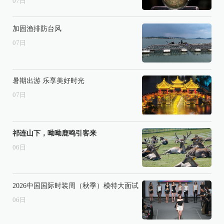
07
日
加固渔排防台风
07
日
暑期出游 乐享美好时光
07
日
祁连山下，呦呦鹿鸣引客来
06
日
2026中国国际时装周（秋季）模特大面试
06
日