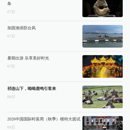
条
07
日
加固渔排防台风
07
日
暑期出游 乐享美好时光
07
日
祁连山下，呦呦鹿鸣引客来
06
日
2026中国国际时装周（秋季）模特大面试
06
日