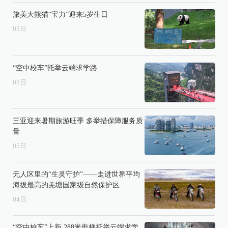
旅美大熊猫“宝力”迎来5岁生日
05
日
“空中校车”托举云端求学路
05
日
三亚迎来暑期旅游旺季 多举措保障服务质
量
05
日
无人区里的“生灵守护”——走进世界平均
海拔最高的羌塘国家级自然保护区
04
日
“空中校车”上新 288米电梯托举云端求学