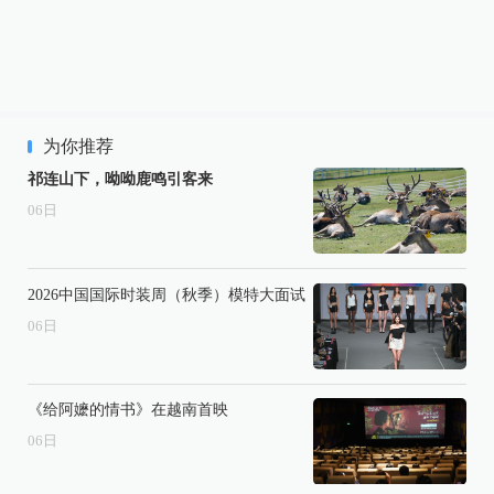
为你推荐
祁连山下，呦呦鹿鸣引客来
06
日
2026中国国际时装周（秋季）模特大面试
06
日
《给阿嬷的情书》在越南首映
06
日