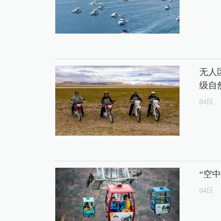
无人
级自
04
日
“空
04
日