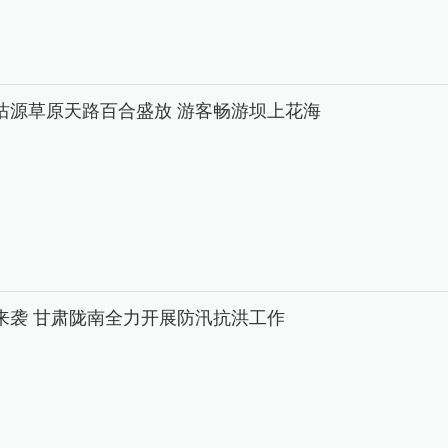
沽源草原天路百合盛放 游客畅游坝上花海
来袭 甘肃陇南全力开展防汛抗洪工作