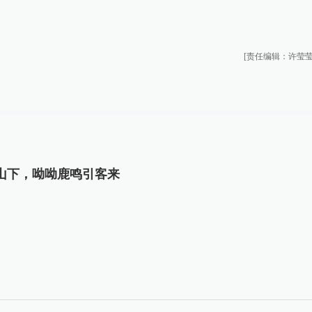
[责任编辑：许莹莹
山下，呦呦鹿鸣引客来