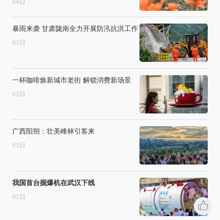
04
日
暴雨来袭 甘肃陇南全力开展防汛抗洪工作
03
日
一杯咖啡焕新城市老街 解锁消费新场景
03
日
广西阳朔：壮美峰林引客来
03
日
我国首台掘爆机在武汉下线
02
日