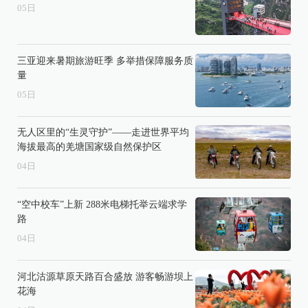
05
日
三亚迎来暑期旅游旺季 多举措保障服务质
量
05
日
无人区里的“生灵守护”——走进世界平均
海拔最高的羌塘国家级自然保护区
04
日
“空中校车”上新 288米电梯托举云端求学
路
04
日
河北沽源草原天路百合盛放 游客畅游坝上
花海