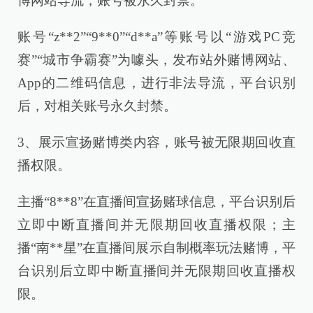
博网站导流，账号被永久封禁。
账号“z**2”“9**0”“d**a”等账号以“游戏PC竞
赛”“城市争霸赛”为噱头，发布站外赌博网站、
App的二维码信息，进行非法导流，平台识别
后，对相关账号永久封禁。
3、展示宣扬赌博类内容，账号被无限期回收直
播权限。
主播“8**8”在直播间宣扬赌球信息，平台识别后
立即中断直播间并无限期回收直播权限；主
播“南**星”在直播间展示自制概率玩法赌博，平
台识别后立即中断直播间并无限期回收直播权
限。