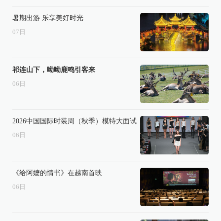
暑期出游 乐享美好时光
07
日
祁连山下，呦呦鹿鸣引客来
06
日
2026中国国际时装周（秋季）模特大面试
06
日
《给阿嬷的情书》在越南首映
06
日