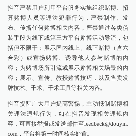
抖音严禁用户利用平台服务实施组织赌博、招
募赌博人员等违法犯罪行为，严禁制作、发
布、传播任何赌博相关内容，严禁通过各类伪
装手段为线下或第三方平台赌博活动导流，包
括但不限于：展示国内线上、线下赌博（含六
合彩）或宣扬赌博、诱导他人参与赌博的内
容；为赌博场所引流或展示赌博相关场景的内
容；展示、宣传、教授赌博技巧，以及售卖发
牌技术、千术、千术工具等相关内容。
抖音提醒广大用户提高警惕，主动抵制赌博相
关违法违规行为，如在抖音发现相关违规内
容，可直接举报或发送邮件至feedback@douyin.
com，平台将第一时间核实处置。