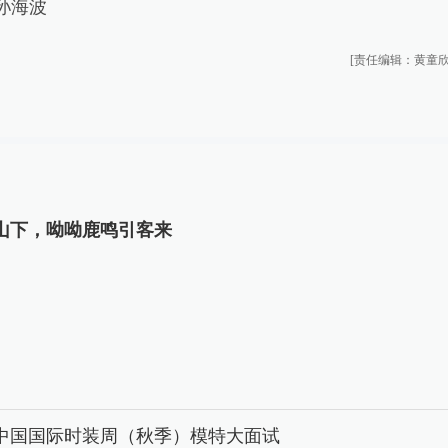
孙海波
[责任编辑：黄童欣
山下，呦呦鹿鸣引客来
26中国国际时装周（秋季）模特大面试