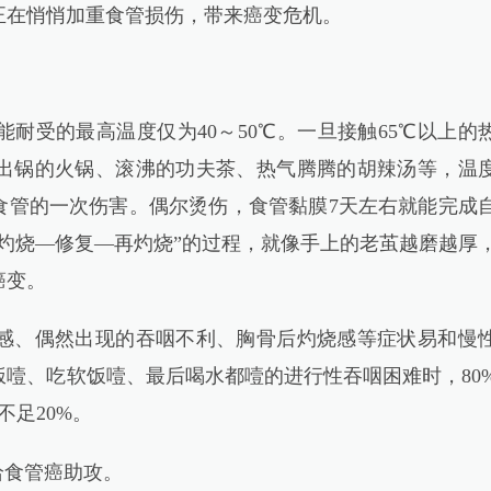
正在悄悄加重食管损伤，带来癌变危机。
受的最高温度仅为40～50℃。一旦接触65℃以上的
出锅的火锅、滚沸的功夫茶、热气腾腾的胡辣汤等，温
对食管的一次伤害。偶尔烫伤，食管黏膜7天左右就能完成
灼烧—修复—再灼烧”的过程，就像手上的老茧越磨越厚
癌变。
、偶然出现的吞咽不利、胸骨后灼烧感等症状易和慢
噎、吃软饭噎、最后喝水都噎的进行性吞咽困难时，80
足20%。
食管癌助攻。