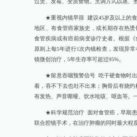
过烫、发霉、变质食物。烹调方式以蒸、
★重视内镜早筛 建议45岁及以上的食
地区、有食管癌家族史，或长期存在热烫
食管疾病或有癌前病变诊疗史者。根据《食
原则上每5年进行1次内镜检查，发现异
镜微创治疗，5年生存率可超过95%。
★留意吞咽预警信号 吃干硬食物时出
着，吞不下去也吐不出来；胸骨后有烧灼
有发热、声音嘶哑、饮水呛咳、呕血等。
★科学规范治疗 面对食管癌，早期患
联合腔镜手术，在治疗肿瘤的同时最大程