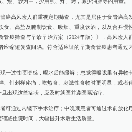
煮、烩、炒为主，少用煎、炸、烤，减少油脂等的用量。
管癌高风险人群重视定期筛查，尤其是居住于食管癌高
饮食、高盐及腌制饮食、吸烟、重度饮酒，以及合并慢
管癌筛查与早诊早治方案（2024年版）》，高风险人
常者应缩短复查间隔。符合适应证的早期食管癌患者通过
现一过性哽噎感，喝水后能缓解；总觉得喉咙里有异物
样、针刺样疼痛，吃热食、刺激性食物时更明显，或者
一旦出现这些症状，应及时就医并遵医嘱治疗。
者可通过内镜下手术治疗；中晚期患者可通过术前放化
度缩减住院时间，大幅提升术后生活质量。