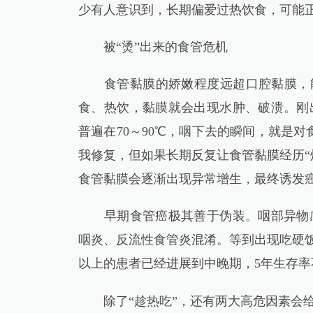
少有人意识到，长期偏爱过热饮食，可能
被“烫”出来的食管危机
食管黏膜的娇嫩程度远超口腔黏膜，能耐
食、热饮，黏膜就会出现水肿、破溃。刚
普遍在70～90℃，咽下去的瞬间，就是
我修复，但如果长期反复让食管黏膜经历“
食管黏膜会逐渐出现异常增生，最终诱发
早期食管癌极其善于伪装。咽部异物感
咽炎、反流性食管炎混淆。等到出现吃硬饭
以上的患者已经进展到中晚期，5年生存率不
除了“趁热吃”，还有两大高危因素会给