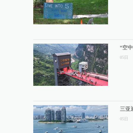
“空
05
日
三亚
05
日