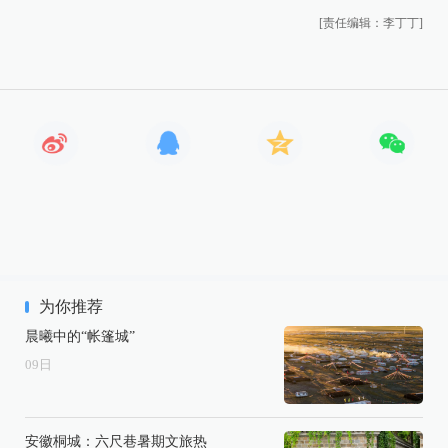
[责任编辑：李丁丁]
为你推荐
晨曦中的“帐篷城”
09
日
安徽桐城：六尺巷暑期文旅热