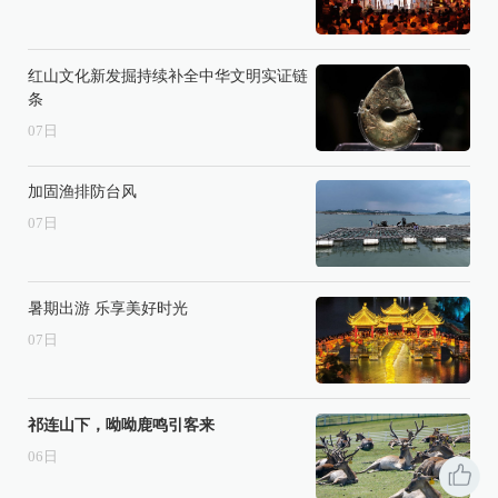
红山文化新发掘持续补全中华文明实证链
条
07
日
加固渔排防台风
07
日
暑期出游 乐享美好时光
07
日
祁连山下，呦呦鹿鸣引客来
06
日