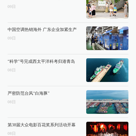
09
日
中国空调热销海外 广东企业加紧生产
09
日
“科学”号完成西太平洋科考归港青岛
08
日
严密防范台风“白海豚”
08
日
第38届大众电影百花奖系列活动开幕
08
日