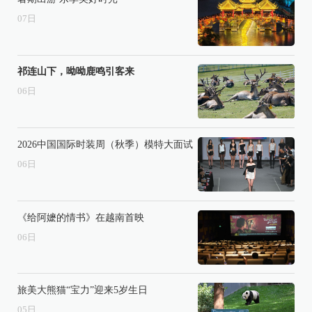
07
日
祁连山下，呦呦鹿鸣引客来
06
日
2026中国国际时装周（秋季）模特大面试
06
日
《给阿嬷的情书》在越南首映
06
日
旅美大熊猫“宝力”迎来5岁生日
05
日