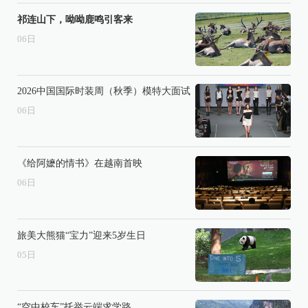
祁连山下，呦呦鹿鸣引客来
06
日
2026中国国际时装周（秋季）模特大面试
06
日
《给阿嬷的情书》在越南首映
06
日
旅美大熊猫“宝力”迎来5岁生日
05
日
“空中校车”托举云端求学路