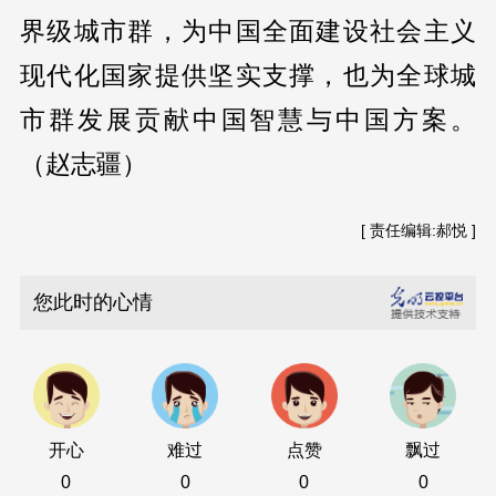
界级城市群，为中国全面建设社会主义
现代化国家提供坚实支撑，也为全球城
市群发展贡献中国智慧与中国方案。
（赵志疆）
[ 责任编辑:郝悦 ]
您此时的心情
开心
难过
点赞
飘过
0
0
0
0