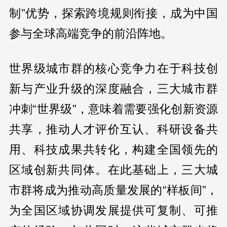
制”优势，探索跨境规则衔接，成为中国
参与全球高端竞争的前沿阵地。
世界级城市群的核心竞争力在于科技创
新与产业升级的深度融合，三大城市群
冲刺“世界级”，意味着需要强化创新资源
共享，推动人才评价互认、科研设备共
用、科技成果共转化，构建全国领先的
区域创新共同体。在此基础上，三大城
市群将成为推动高质量发展的“样板间”，
为全国区域协调发展提供可复制、可推