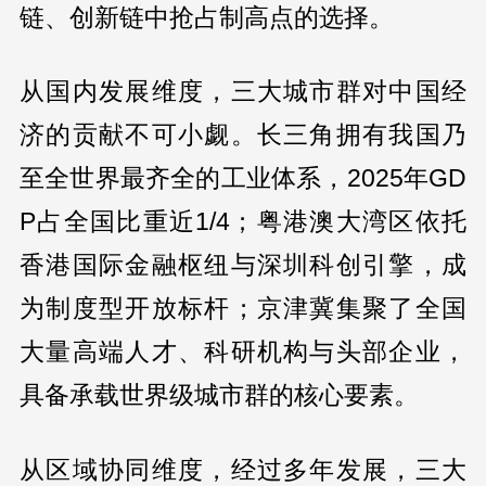
链、创新链中抢占制高点的选择。
从国内发展维度，三大城市群对中国经
济的贡献不可小觑。长三角拥有我国乃
至全世界最齐全的工业体系，2025年GD
P占全国比重近1/4；粤港澳大湾区依托
香港国际金融枢纽与深圳科创引擎，成
为制度型开放标杆；京津冀集聚了全国
大量高端人才、科研机构与头部企业，
具备承载世界级城市群的核心要素。
从区域协同维度，经过多年发展，三大