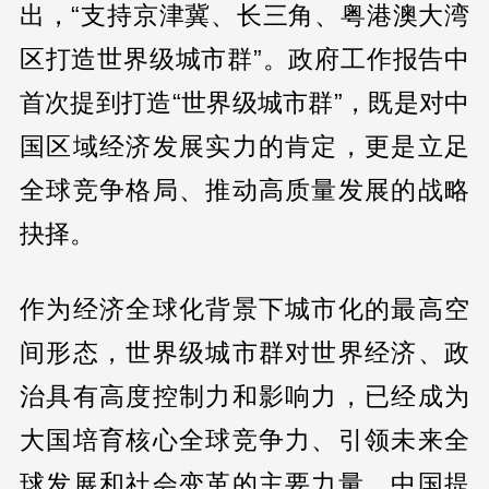
出，“支持京津冀、长三角、粤港澳大湾
区打造世界级城市群”。政府工作报告中
首次提到打造“世界级城市群”，既是对中
国区域经济发展实力的肯定，更是立足
全球竞争格局、推动高质量发展的战略
抉择。
作为经济全球化背景下城市化的最高空
间形态，世界级城市群对世界经济、政
治具有高度控制力和影响力，已经成为
大国培育核心全球竞争力、引领未来全
球发展和社会变革的主要力量。中国提