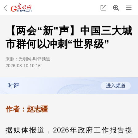
【两会“新”声】中国三大城
市群何以冲刺“世界级”
来源：
光明网-时评频道
2026-03-10 10:16
时评
作者：赵志疆
据媒体报道，2026年政府工作报告提