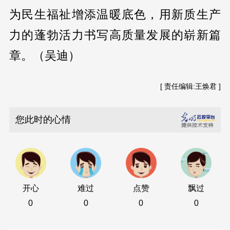
为民生福祉增添温暖底色，用新质生产
力的蓬勃活力书写高质量发展的崭新篇
章。（吴迪）
[ 责任编辑:王焕君 ]
您此时的心情
开心
难过
点赞
飘过
0
0
0
0