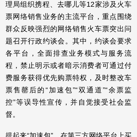
理局组织携程、去哪儿等12家涉及火车
票网络销售业务的主流平台，重点围绕
群众反映强烈的网络销售火车票突出问
题召开行政约谈会。其中，约谈会要求
各平台，全面排查业务模式与服务流
程，禁止明示或者暗示消费者可通过付
费服务获得优先购票特权，及时整改车
票售罄后的“加速包”“双通道”“余票监
控”等误导性宣传，并自觉接受社会监
督。
提起来“加速包”，在第三方网络平台上买