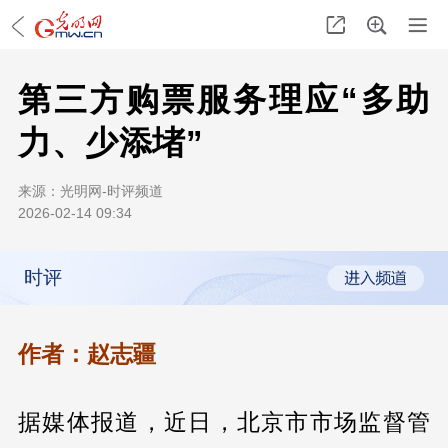
第三方购票服务理应“多助
力、少添堵”
来源：
光明网-时评频道
2026-02-14 09:34
时评
作者：赵志疆
据媒体报道，近日，北京市市场监督管