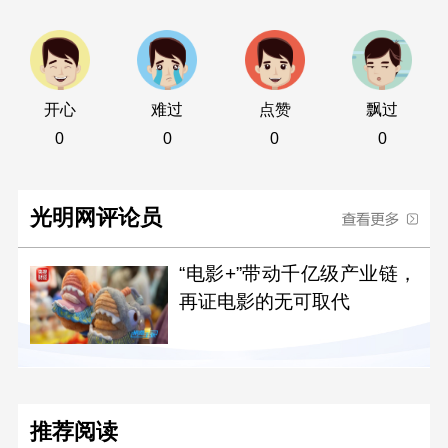
开心
难过
点赞
飘过
0
0
0
0
光明网评论员
“电影+”带动千亿级产业链，
再证电影的无可取代
推荐阅读