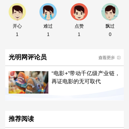
开心
难过
点赞
飘过
1
1
1
0
光明网评论员
“电影+”带动千亿级产业链，
再证电影的无可取代
推荐阅读