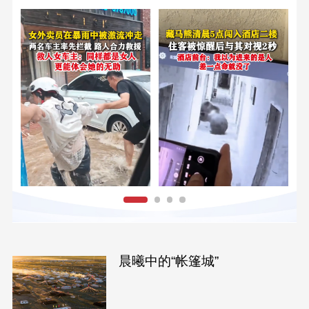
晨曦中的“帐篷城”