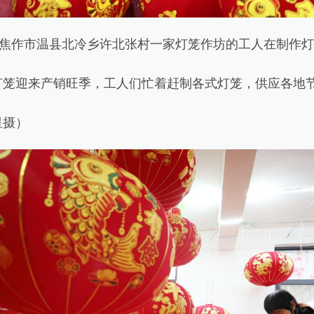
焦作市温县北冷乡许北张村一家灯笼作坊的工人在制作灯
迎来产销旺季，工人们忙着赶制各式灯笼，供应各地
摄）