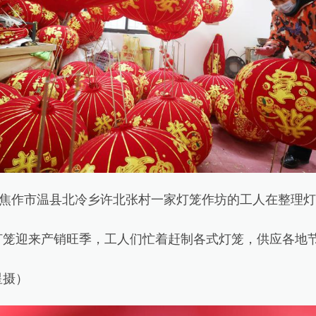
焦作市温县北冷乡许北张村一家灯笼作坊的工人在整理灯
迎来产销旺季，工人们忙着赶制各式灯笼，供应各地
摄）