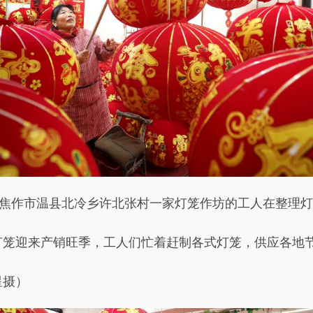
焦作市温县北冷乡许北张村一家灯笼作坊的工人在整理灯
迎来产销旺季，工人们忙着赶制各式灯笼，供应各地
摄）