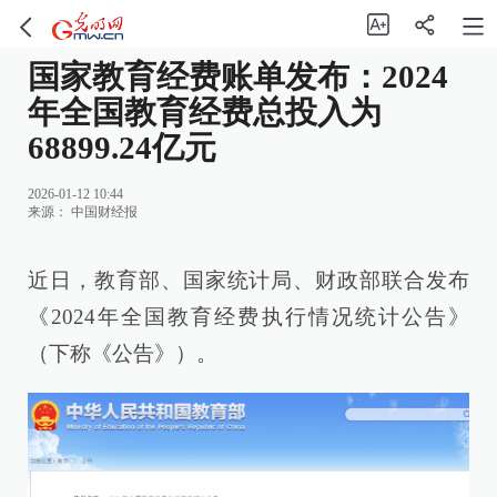
国家教育经费账单发布：2024
年全国教育经费总投入为
68899.24亿元
2026-01-12 10:44
来源：
中国财经报
近日，教育部、国家统计局、财政部联合发布
《2024年全国教育经费执行情况统计公告》
（下称《公告》）。