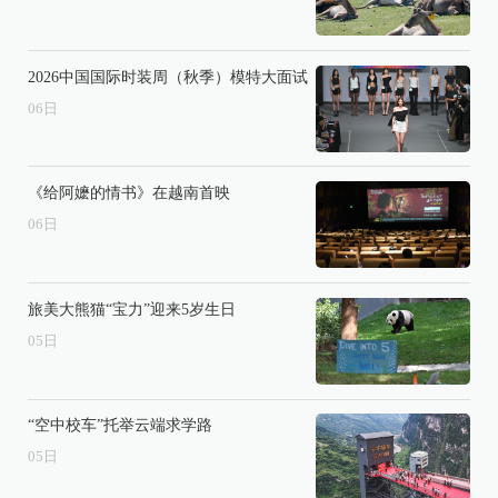
2026中国国际时装周（秋季）模特大面试
06
日
《给阿嬷的情书》在越南首映
06
日
旅美大熊猫“宝力”迎来5岁生日
05
日
“空中校车”托举云端求学路
05
日