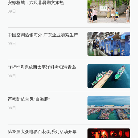
安徽桐城：六尺巷暑期文旅热
09
日
中国空调热销海外 广东企业加紧生产
09
日
“科学”号完成西太平洋科考归港青岛
08
日
严密防范台风“白海豚”
08
日
第38届大众电影百花奖系列活动开幕