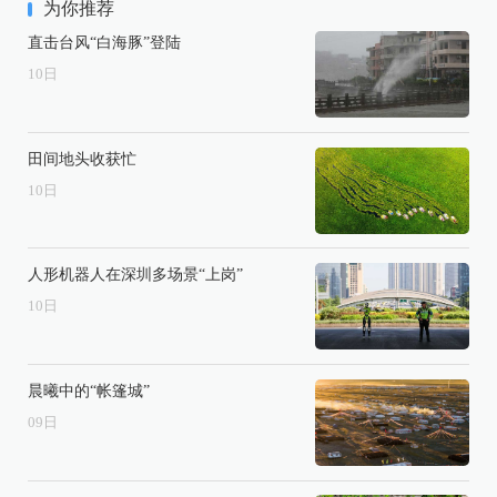
为你推荐
直击台风“白海豚”登陆
10
日
田间地头收获忙
10
日
人形机器人在深圳多场景“上岗”
10
日
晨曦中的“帐篷城”
09
日