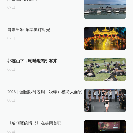
07
日
暑期出游 乐享美好时光
07
日
祁连山下，呦呦鹿鸣引客来
06
日
2026中国国际时装周（秋季）模特大面试
06
日
《给阿嬷的情书》在越南首映
06
日