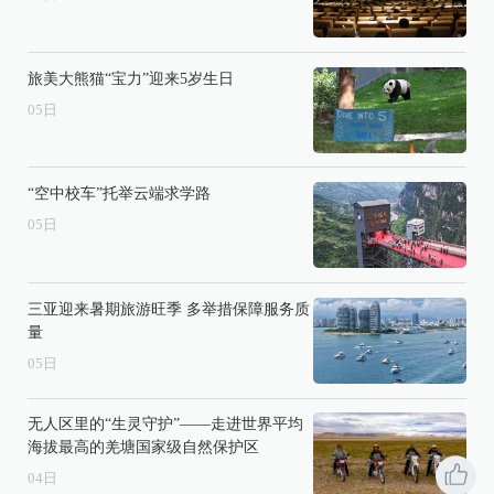
旅美大熊猫“宝力”迎来5岁生日
05
日
“空中校车”托举云端求学路
05
日
三亚迎来暑期旅游旺季 多举措保障服务质
量
05
日
无人区里的“生灵守护”——走进世界平均
海拔最高的羌塘国家级自然保护区
04
日