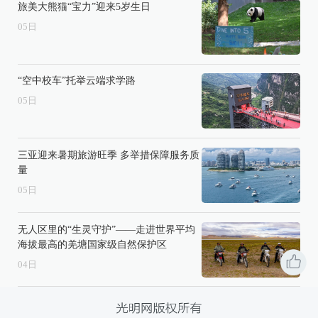
旅美大熊猫“宝力”迎来5岁生日
05
日
“空中校车”托举云端求学路
05
日
三亚迎来暑期旅游旺季 多举措保障服务质
量
05
日
无人区里的“生灵守护”——走进世界平均
海拔最高的羌塘国家级自然保护区
04
日