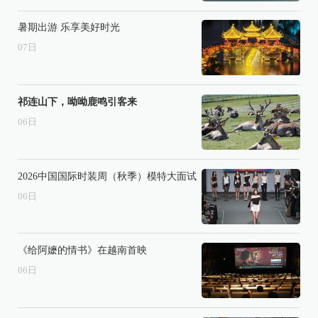
暑期出游 乐享美好时光
07
日
祁连山下，呦呦鹿鸣引客来
06
日
2026中国国际时装周（秋季）模特大面试
06
日
《给阿嬷的情书》在越南首映
06
日